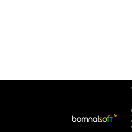
무료게임, 온라인 웹게임 포털, 웹게임, 게임, 온라인게임, pc게임, 무료온라인게임, 온라인게임순위