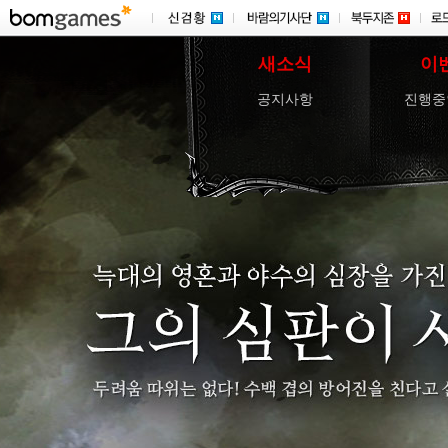
새소식
이
공지사항
진행중