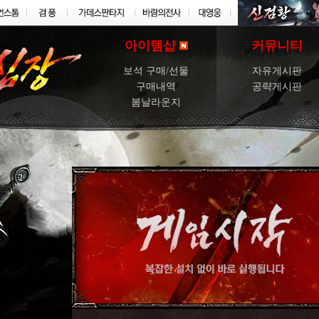
아이템샵
커뮤니티
보석 구매/선물
자유게시판
구매내역
공략게시판
봄날라운지