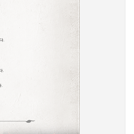
다.
.
다.
.