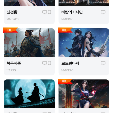
신검황
바람의기사단
MMORPG
MMORPG
북두지존
로드판타지
H5 RPG
MMORPG