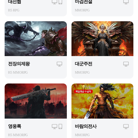
대선협
마검전설
H5 RPG
MMORPG
전장의제왕
대군주전
H5 MMORPG
MMORPG
영웅록
바람의전사
H5 MMORPG
MMORPG