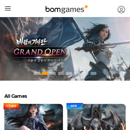
메뉴 건너뛰기
로
모바일
메뉴버튼
All Games